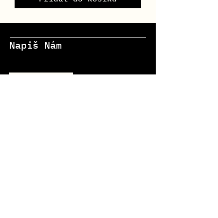
Napiš Nám
Jméno
Email
Zpráva *
Odeslat