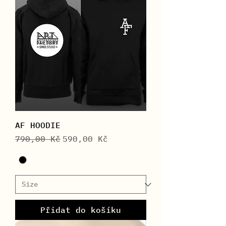
AF HOODIE
Běžná cena
Zvýhodněná cena
790,00 Kč
590,00 Kč
Přidat do košíku