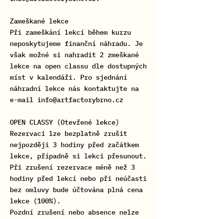
Zameškané lekce
Při zameškání lekcí během kurzu
neposkytujeme finanční náhradu. Je
však možné si nahradit 2 zmeškané
lekce na open classu dle dostupných
míst v kalendáři. Pro sjednání
náhradní lekce nás kontaktujte na
e-mail info@artfactorybrno.cz
OPEN CLASSY (Otevřené lekce)
Rezervaci lze bezplatně zrušit
nejpozději 3 hodiny před začátkem
lekce, případně si lekci přesunout.
Při zrušení rezervace méně než 3
hodiny před lekcí nebo při neúčasti
bez omluvy bude účtována plná cena
lekce (100%).
Pozdní zrušení nebo absence nelze