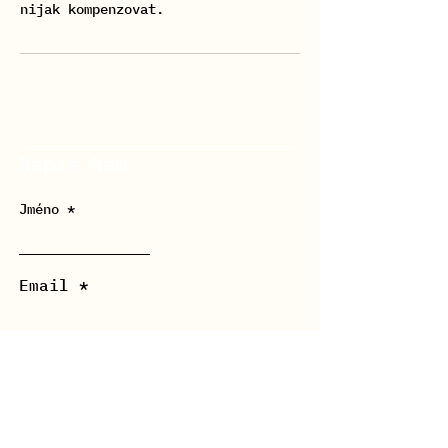
Napiš Nám
Jméno
Email
Zpráva *