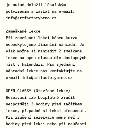
je nutné doložit lékařským
potvrzením a zaslat na e-mail:
info@artfactorybrno.cz.
Zameškané lekce
Při zameškání lekcí během kurzu
neposkytujeme finanční náhradu. Je
však možné si nahradit 2 zmeškané
lekce na open classu dle dostupných
míst v kalendáři. Pro sjednání
náhradní lekce nás kontaktujte na
e-mail info@artfactorybrno.cz
OPEN CLASSY (Otevřené lekce)
Rezervaci lze bezplatně zrušit
nejpozději 3 hodiny před začátkem
lekce, případně si lekci přesunout.
Při zrušení rezervace méně než 3
hodiny před lekcí nebo při neúčasti