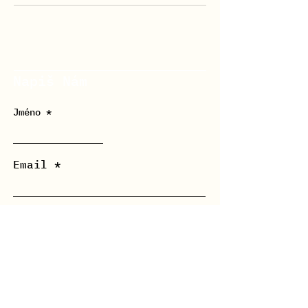
Napiš Nám
Jméno
Email
Zpráva *